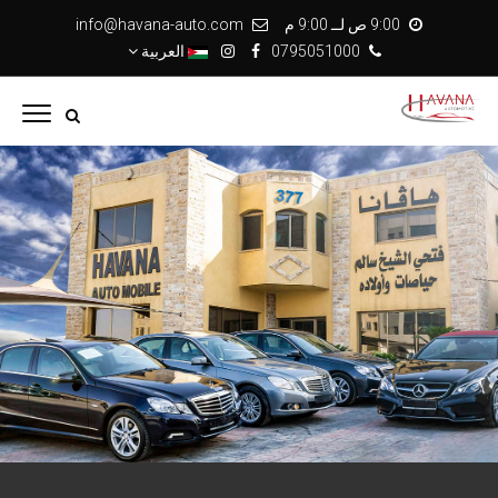
9:00 ص لــ 9:00 م
info@havana-auto.com
0795051000
العربية