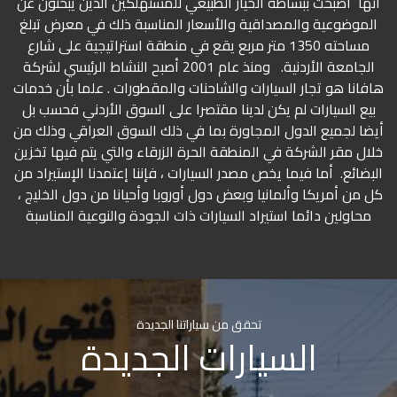
أنها أصبحت ببساطة الخيار الطبيعي للمستهلكين الذين يبحثون عن
الموضوعية والمصداقية والأسعار المناسبة ذلك في معرض تبلغ
مساحته 1350 متر مربع يقع في منطقة استراتيجية على شارع
الجامعة الأردنية. ومنذ عام 2001 أصبح النشاط الرئيسي لشركة
هافانا هو تجار السيارات والشاحنات والمقطورات . علما بأن خدمات
بيع السيارات لم يكن لدينا مقتصرا على السوق الأردني فحسب بل
أيضا لجميع الدول المجاورة بما في ذلك السوق العراقي وذلك من
خلال مقر الشركة في المنطقة الحرة الزرقاء والتي يتم فيها تخزين
البضائع. أما فيما يخص مصدر السيارات ، فإننا إعتمدنا الإستيراد من
كل من أمريكا وألمانيا وبعض دول أوروبا وأحيانا من دول الخليج ،
محاولين دائما استيراد السيارات ذات الجودة والنوعية المناسبة
تحقق من سياراتنا الجديدة
السيارات الجديدة