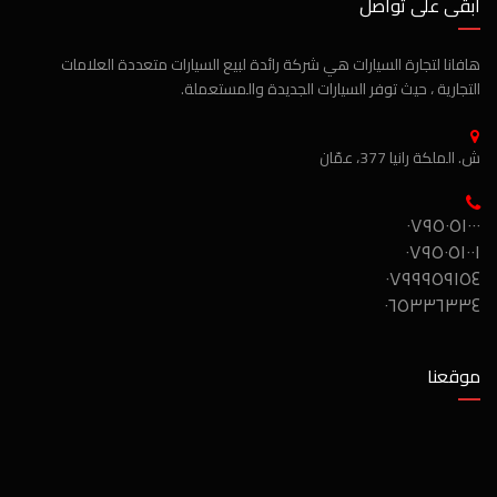
ابقى على تواصل
هافانا لتجارة السيارات هي شركة رائدة لبيع السيارات متعددة العلامات
التجارية ، حيث توفر السيارات الجديدة والمستعملة.
ش. الملكة رانيا 377، عمّان
٠٧٩٥٠٥١٠٠٠
٠٧٩٥٠٥١٠٠١
٠٧٩٩٩٥٩١٥٤
٠٦٥٣٣٦٣٣٤
موقعنا