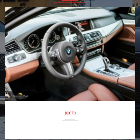
Autom...
2019
رانج روفر سبورت
د.ا84,000.00