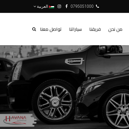
0795051000
العربية
من نحن
فريقنا
سياراتنا
تواصل معنا