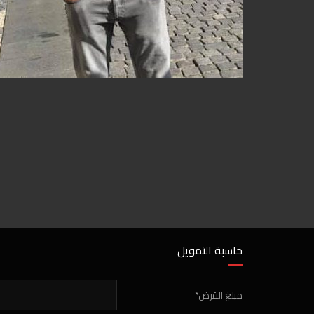
حاسبة التمويل
مبلغ القرض*