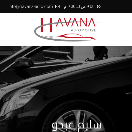
9:00 ص لــ 9:00 م
info@havana-auto.com
سليم عبدو