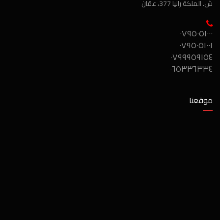
ش. الملكة رانيا 377، عمّان
٠٧٩٥٠٥١٠٠٠
٠٧٩٥٠٥١٠٠١
٠٧٩٩٩٥٩١٥٤
٠٦٥٣٣٦٣٣٤
موقعنا